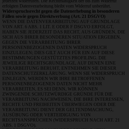
jederzeit widerrufen. Die Rechtmäßigkeit der bis zum Widerruf
erfolgten Datenverarbeitung bleibt vom Widerruf unberührt.
Widerspruchsrecht gegen die Datenerhebung in besonderen
Fällen sowie gegen Direktwerbung (Art. 21 DSGVO)
WENN DIE DATENVERARBEITUNG AUF GRUNDLAGE
VON ART. 6 ABS. 1 LIT. E ODER F DSGVO ERFOLGT,
HABEN SIE JEDERZEIT DAS RECHT, AUS GRÜNDEN, DIE
SICH AUS IHRER BESONDEREN SITUATION ERGEBEN,
GEGEN DIE VERARBEITUNG IHRER
PERSONENBEZOGENEN DATEN WIDERSPRUCH
EINZULEGEN; DIES GILT AUCH FÜR EIN AUF DIESE
BESTIMMUNGEN GESTÜTZTES PROFILING. DIE
JEWEILIGE RECHTSGRUNDLAGE, AUF DENEN EINE
VERARBEITUNG BERUHT, ENTNEHMEN SIE DIESER
DATENSCHUTZERKLÄRUNG. WENN SIE WIDERSPRUCH
EINLEGEN, WERDEN WIR IHRE BETROFFENEN
PERSONENBEZOGENEN DATEN NICHT MEHR
VERARBEITEN, ES SEI DENN, WIR KÖNNEN
ZWINGENDE SCHUTZWÜRDIGE GRÜNDE FÜR DIE
VERARBEITUNG NACHWEISEN, DIE IHRE INTERESSEN,
RECHTE UND FREIHEITEN ÜBERWIEGEN ODER DIE
VERARBEITUNG DIENT DER GELTENDMACHUNG,
AUSÜBUNG ODER VERTEIDIGUNG VON
RECHTSANSPRÜCHEN (WIDERSPRUCH NACH ART. 21
ABS. 1 DSGVO).