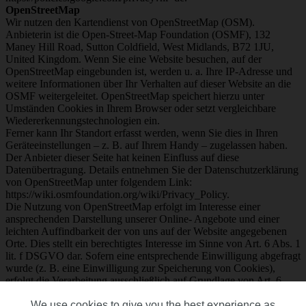
OpenStreetMap
Wir nutzen den Kartendienst von OpenStreetMap (OSM).
Anbieterin ist die Open-Street-Map Foundation (OSMF), 132
Maney Hill Road, Sutton Coldfield, West Midlands, B72 1JU,
United Kingdom. Wenn Sie eine Website besuchen, auf der
OpenStreetMap eingebunden ist, werden u. a. Ihre IP-Adresse und
weitere Informationen über Ihr Verhalten auf dieser Website an die
OSMF weitergeleitet. OpenStreetMap speichert hierzu unter
Umständen Cookies in Ihrem Browser oder setzt vergleichbare
Wiedererkennungstechnologien ein.
Ferner kann Ihr Standort erfasst werden, wenn Sie dies in Ihren
Geräteeinstellungen – z. B. auf Ihrem Handy – zugelassen haben.
Der Anbieter dieser Seite hat keinen Einfluss auf diese
Datenübertragung. Details entnehmen Sie der Datenschutzerklärung
von OpenStreetMap unter folgendem Link:
https://wiki.osmfoundation.org/wiki/Privacy_Policy.
Die Nutzung von OpenStreetMap erfolgt im Interesse einer
ansprechenden Darstellung unserer Online- Angebote und einer
leichten Auffindbarkeit der von uns auf der Website angegebenen
Orte. Dies stellt ein berechtigtes Interesse im Sinne von Art. 6 Abs. 1
lit. f DSGVO dar. Sofern eine entsprechende Einwilligung abgefragt
wurde (z. B. eine Einwilligung zur Speicherung von Cookies),
erfolgt die Verarbeitung ausschließlich auf Grundlage von Art. 6
Abs. 1 lit. a DSGVO; die Einwilligung ist jederzeit widerrufbar.
We use cookies to give you the best experience as